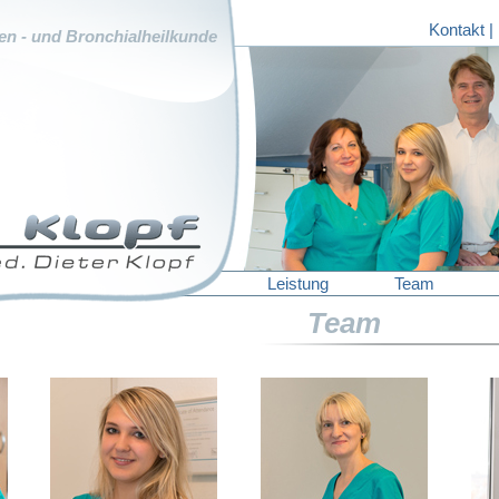
Kontakt
|
n - und Bronchialheilkunde
Leistung
Team
Team